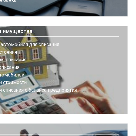
я банка
я имущества
 автомобиля для списания
стояния
ля списания
списания
втомобилей
й стоимости
 списания с баланса предприятия