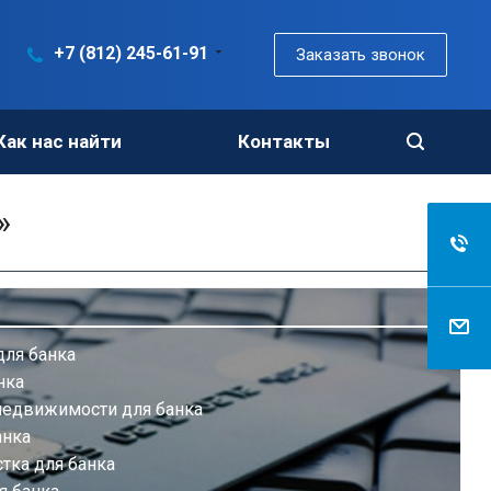
+7 (812) 245-61-91
Заказать звонок
Как нас найти
Контакты
»
ля банка
нка
недвижимости для банка
анка
тка для банка