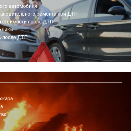
ого автомобиля
тановительного ремонта при ДТП
й стоимости после ДТП
хники
в после ДТП
П
ожара
ва
тва