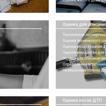
Оценка жилого дома дл
Оценка для списани
Техническая экспертиза
Оценка технического со
Оценка оборудования д
Оценка имущества для 
Оценка для списания а
Определение остаточно
Независимая оценка для
Оценка после ДТП