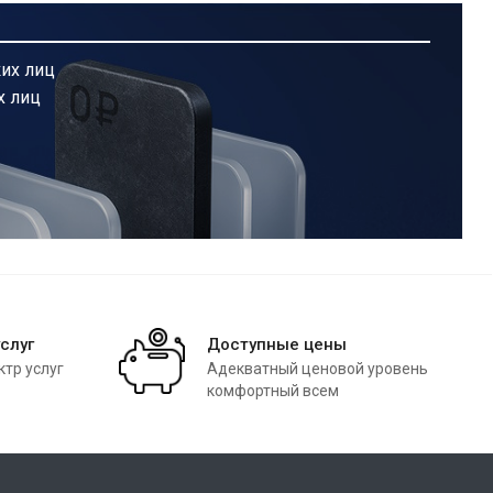
их лиц
х лиц
слуг
Доступные цены
тр услуг
Адекватный ценовой уровень
комфортный всем