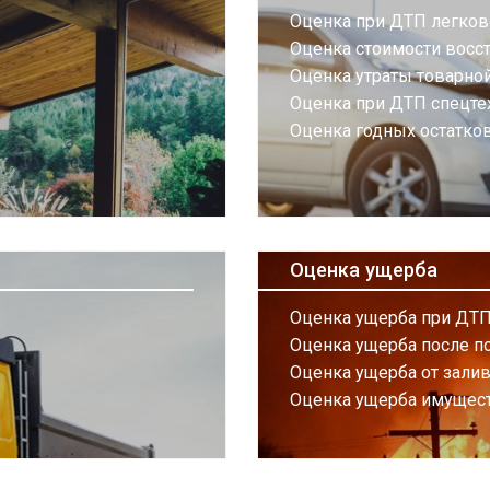
Оценка при ДТП легков
Оценка стоимости восс
Оценка утраты товарно
Оценка при ДТП спецте
Оценка годных остатко
Оценка ущерба
Оценка ущерба при ДТ
Оценка ущерба после п
Оценка ущерба от зали
Оценка ущерба имущес