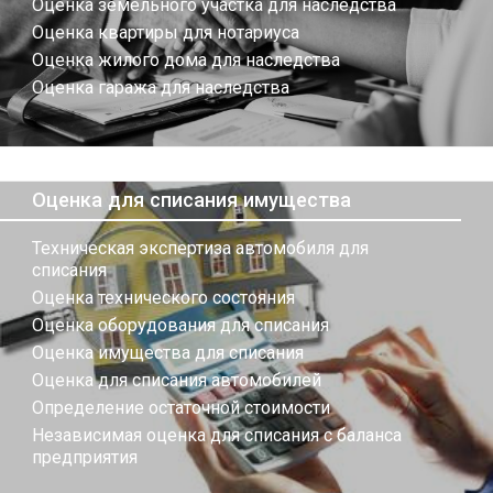
Оценка земельного участка для наследства
Оценка квартиры для нотариуса
Оценка жилого дома для наследства
Оценка гаража для наследства
Оценка для списания имущества
Техническая экспертиза автомобиля для
списания
Оценка технического состояния
Оценка оборудования для списания
Оценка имущества для списания
Оценка для списания автомобилей
Определение остаточной стоимости
Независимая оценка для списания с баланса
предприятия