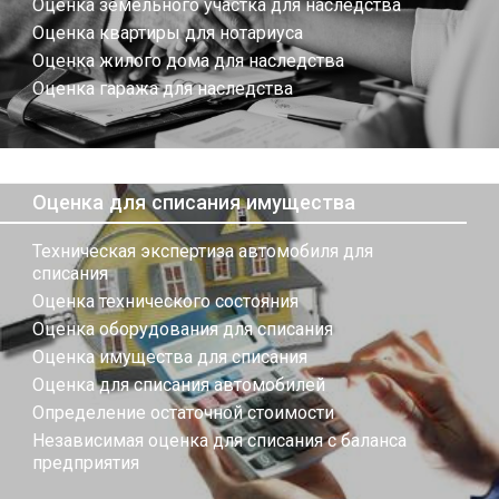
Оценка земельного участка для наследства
Оценка квартиры для нотариуса
Оценка жилого дома для наследства
Оценка гаража для наследства
Оценка для списания имущества
Техническая экспертиза автомобиля для
списания
Оценка технического состояния
Оценка оборудования для списания
Оценка имущества для списания
Оценка для списания автомобилей
Определение остаточной стоимости
Независимая оценка для списания с баланса
предприятия