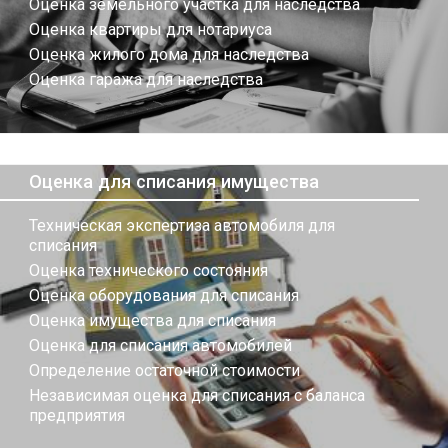
Оценка земельного участка для наследства
Оценка квартиры для нотариуса
Оценка жилого дома для наследства
Оценка гаража для наследства
Оценка для списания имущества
Техническая экспертиза автомобиля для
списания
Оценка технического состояния
Оценка оборудования для списания
Оценка имущества для списания
Оценка для списания автомобилей
Определение остаточной стоимости
Независимая оценка для списания с баланса
предприятия