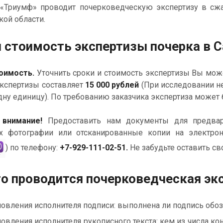
Триумф» проводит почерковедческую экспертизу в сжа
ой области.
и стоимость экспертизы почерка в С
оимость.
Уточнить сроки и стоимость экспертизы Вы мож
экспертизы составляет
15 000 рублей
(При исследовании н
дну единицу). По требованию заказчика экспертиза может
 внимание!
Предоставить нам документы для предвар
х фотографии или отсканированные копии на электро
) по телефону:
+7-929-111-02-51
.
Не забудьте оставить св
го проводится почерковедческая эк
новления исполнителя подписи: выполнена ли подпись обо
новления исполнителя рукописного текста: кем из числа к