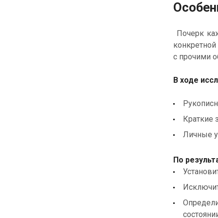
Особен
Почерк каж
конкретной 
с прочими о
В ходе исс
Рукописн
Краткие з
Личные у
По результ
Установи
Исключит
Определи
состояни