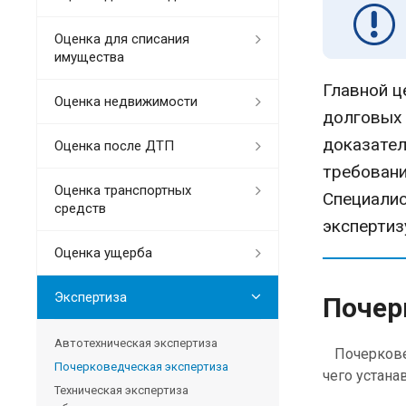
Оценка для списания
имущества
Главной ц
Оценка недвижимости
долговых 
доказател
Оценка после ДТП
требовани
Оценка транспортных
Специали
средств
экспертиз
Оценка ущерба
Экспертиза
Почер
Автотехническая экспертиза
Почерковед
Почерковедческая экспертиза
чего устана
Техническая экспертиза