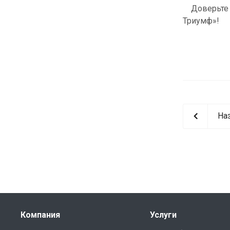
Доверьте п
Триумф»!
На
Компания
Услуги