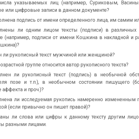
числа указываемых лиц (например, Суриковым, Васин
е или цифровые записи в данном документе?
лнена подпись от имени определенного лица, им самим и
лнены ли одним лицом тексты (подписи) в различных 
е (например, подписи от имени Кошкина в накладной и р
шкина)?
 ли рукописный текст мужчиной или женщиной?
озрастной группе относится автор рукописного текста?
нен ли рукописный текст (подпись) в необычной обст
еля позе и т.п.), в необычном состоянии пишущего (б
 аффекта и проч.)?
нена ли исследуемая рукопись намеренно измененным п
кой (если привычно он пишет правой)?
аны ли слова или цифры к данному тексту другим лиц
ы разными лицами.