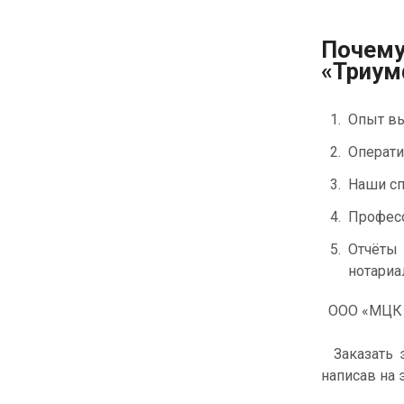
Почему
«Триум
Опыт вы
Операти
Наши сп
Професс
Отчёты 
нотариа
ООО «МЦК «
Заказать э
написав на 