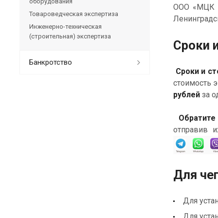
оборудования
ООО «МЦК «
Товароведческая экспертиза
Ленинградск
Инженерно-техническая
(строительная) экспертиза
Сроки 
Банкротство
Сроки и ст
стоимость 
рублей
за о
Обратите
отправив и
Для че
Для уста
Для уста