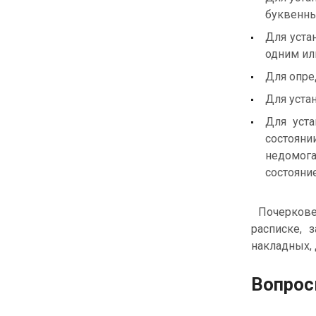
буквенны
Для уста
одним ил
Для опред
Для уста
Для уста
состоян
недомог
состояни
Почерковед
расписке, 
накладных, 
Вопрос