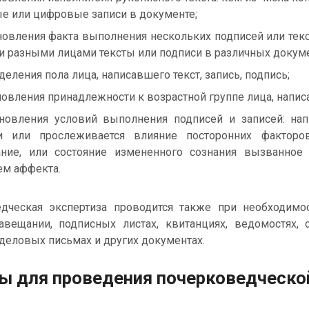
е или цифровые записи в документе;
новления факта выполнения нескольких подписей или те
и разными лицами тексты или подписи в различных докумен
еления пола лица, написавшего текст, запись, подпись;
новления принадлежности к возрастной группе лица, напис
новления условий выполнения подписей и записей: на
ии или прослеживается влияние посторонних факторов
ание, или состояние измененного сознания вызванное
ем аффекта.
ческая экспертиза проводится также при необходимос
завещании, подписных листах, квитанциях, ведомостях,
деловых письмах и других документах.
ы для проведения почерковедческо