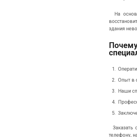
На основе 
восстановит
здания нев
Почему
специа
Операти
Опыт в 
Наши сп
Професс
Заключе
Заказать с
телефону, н