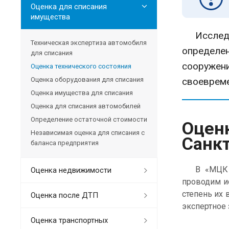
Оценка для списания
имущества
Исследов
Техническая экспертиза автомобиля
определе
для списания
сооруже
Оценка технического состояния
Оценка оборудования для списания
своевреме
Оценка имущества для списания
Оценка для списания автомобилей
Определение остаточной стоимости
Оцен
Независимая оценка для списания с
Санк
баланса предприятия
В «МЦК «Тр
Оценка недвижимости
проводим и
степень их 
Оценка после ДТП
экспертное
Оценка транспортных