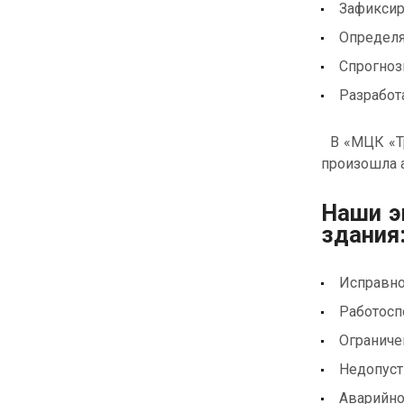
Зафиксир
Определя
Спрогноз
Разработ
В «МЦК «Тр
произошла а
Наши э
здания
Исправно
Работосп
Ограниче
Недопуст
Аварийно