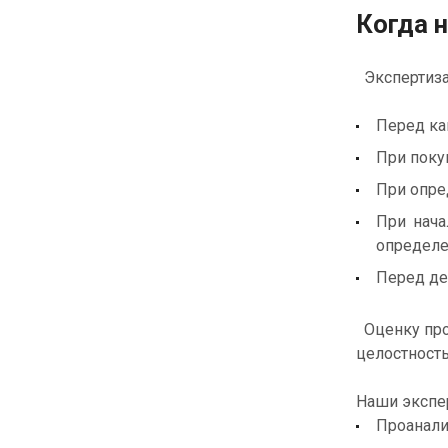
Когда 
Экспертиза
Перед ка
При поку
При опре
При нача
определен
Перед де
Оценку пров
целостность
Наши экспе
Проанали