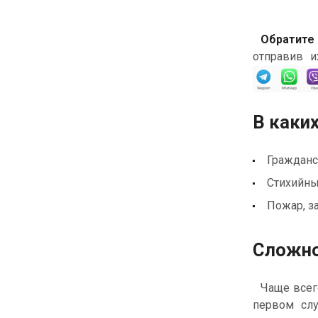
Обратите
отправив и
В каки
Гражданс
Стихийны
Пожар, з
Сложно
Чаще всего
первом слу