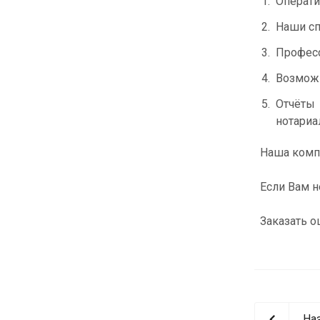
Операти
Наши сп
Професс
Возможн
Отчёты 
нотариа
Наша компа
Если Вам н
Заказать оц
На