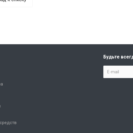
Будьте всег
ва
и
 средств