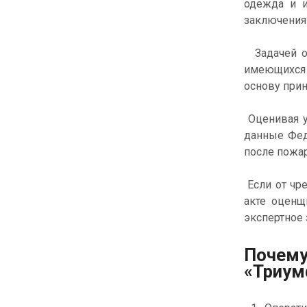
одежда и 
заключения 
Задачей оц
имеющихся 
основу при
Оценивая у
данные Фед
после пожар
Если от чр
акте оценщ
экспертное
Почем
«Триум