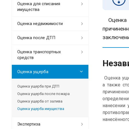
Оценка для списания
имущества
Оценка у
Оценка недвижимости
причинен
заключени
Оценка после ДТП
Оценка транспортных
средств
Незав
Оценка ущерба
Оценка уще
а также ст
Оценка ущерба при ДТП
причиненно
Оценка ущерба после пожара
определени
Оценка ущерба от залива
нанесении 
Оценка ущерба имущества
противопра
нанесённог
Экспертиза